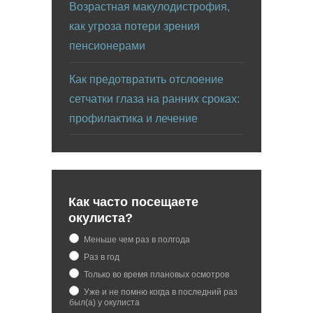
Возрастная макулодистрофия,
как угроза потери зрения
пенсионерами
Как предотвратить отслоение
сетчатки глаза на ранних сроках:
профилактика и лечение
Как часто посещаете
окулиста?
Меньше чем раз в полгода
Раз в год
Только во время плановых осмотров
Уже и не помню когда в последний раз
был(а) у окулиста