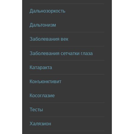
Дальнозоркость
Дальтонизм
Заболевания век
Заболевания сетчатки глаза
Катаракта
Конъюнктивит
Косоглазие
Тесты
Халязион