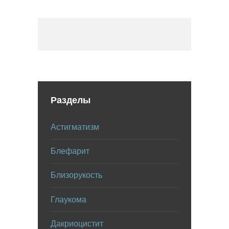
Разделы
Астигматизм
Блефарит
Близорукость
Глаукома
Дакриоцистит