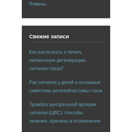
Ячмень
Свежие записи
Как распознать и лечить
пигментную дегенерацию
сетчатки глаза?
Рак сетчатки у детей и основные
симптомы ретинобластомы глаза
Тромбоз центральной артерии
сетчатки (ЦВС): способы
лечения, причины и осложнения