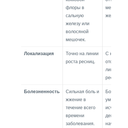
флоры в
мейбомие
сальную
железы.
железу или
волосяной
мешочек.
Локализация
Точно на линии
С неболь
роста ресниц.
отступом 
линии рос
ресниц.
Болезненность
Сильная боль и
Боль
жжение в
умеренная
течение всего
исчезает н
времени
день посл
заболевания.
начала