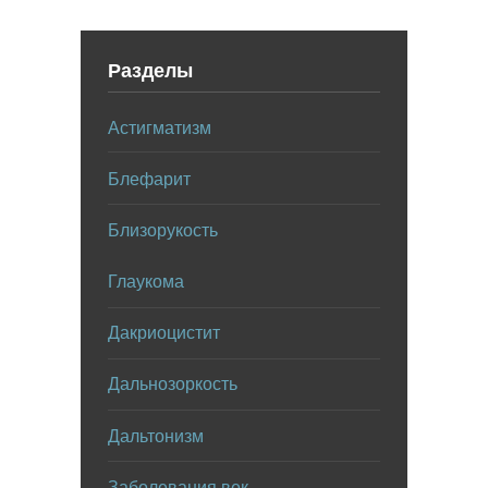
Разделы
Астигматизм
Блефарит
Близорукость
Глаукома
Дакриоцистит
Дальнозоркость
Дальтонизм
Заболевания век