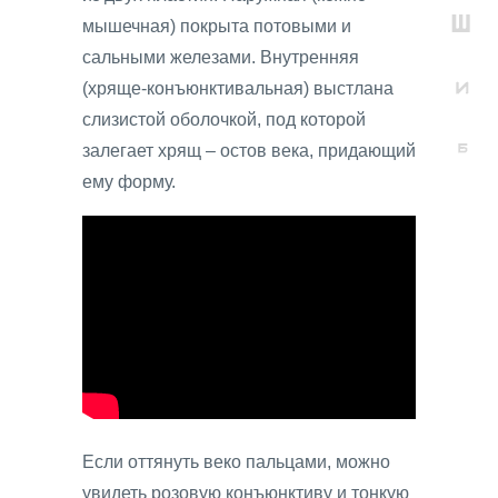
мышечная) покрыта потовыми и
сальными железами. Внутренняя
(хряще-конъюнктивальная) выстлана
слизистой оболочкой, под которой
залегает хрящ – остов века, придающий
ему форму.
Если оттянуть веко пальцами, можно
увидеть розовую конъюнктиву и тонкую