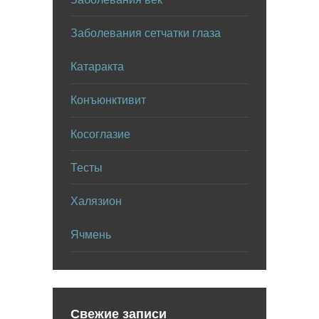
Заболевания сетчатки глаза
Катаракта
Конъюнктивит
Косоглазие
Тесты
Халязион
Ячмень
Свежие записи