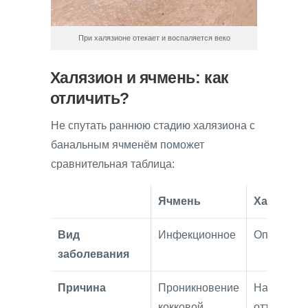
При халязионе отекает и воспаляется веко
Халязион и ячмень: как
отличить?
Не спутать раннюю стадию халязиона с
банальным ячменём поможет
сравнительная таблица:
Ячмень
Халязион
Вид
Инфекционное
Опухолев
заболевания
Причина
Проникновение
Нарушени
кокковой
оттока сек