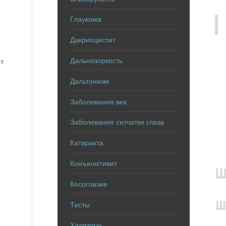
Глаукома
Дакриоцистит
Дальнозоркость
т
Дальтонизм
Заболевания век
Заболевания сетчатки глаза
Катаракта
Конъюнктивит
Косоглазие
Тесты
Халязион