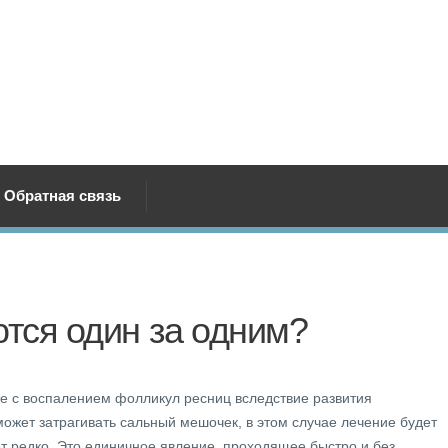
Обратная связь
тся один за одним?
е с воспалением фолликул ресниц вследствие развития
жет затрагивать сальный мешочек, в этом случае лечение будет
т редко. Это единичное явление, проходящее быстро и без