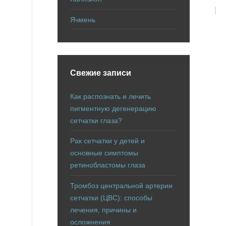
Ячмень
Свежие записи
Как распознать и лечить
пигментную дегенерацию
сетчатки глаза?
Рак сетчатки у детей и
основные симптомы
ретинобластомы глаза
Тромбоз центральной артерии
сетчатки (ЦВС): способы
лечения, причины и
осложнения