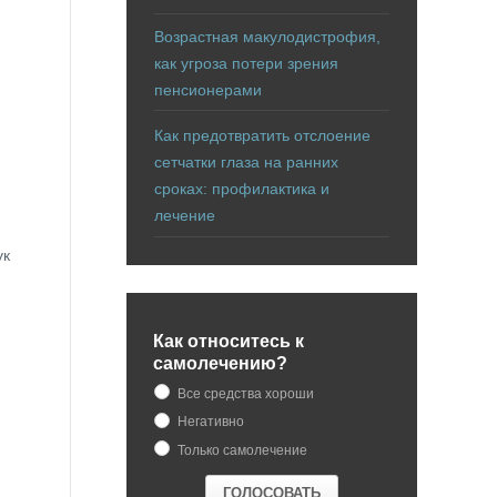
Возрастная макулодистрофия,
как угроза потери зрения
пенсионерами
Как предотвратить отслоение
сетчатки глаза на ранних
сроках: профилактика и
лечение
ук
Как относитесь к
самолечению?
Все средства хороши
Негативно
Только самолечение