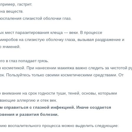
пример, гастрит.
на веществ.
оспаления слизистой оболочки глаз.
х мест паразитирования клеща — веки. В процессе
микробов на слизистую оболочку глаза, вызывая раздражение и
ю ячменей.
о в глаз попадает грязь.
 косметикой. При нанесении макияжа важно следить за чистотой р
ток. Пользуйтесь только своими косметическими средствами. От
внимание на срок годности туши, теней, основы, которыми
ывающие аллергию и отек век.
м справиться с глазной инфекцией. Иначе создается
овения и развития болезни.
нию воспалительного процесса можно выделить следующие: