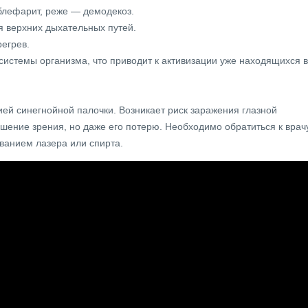
блефарит, реже — демодекоз.
я верхних дыхательных путей.
егрев.
истемы организма, что приводит к активизации уже находящихся в
ей синегнойной палочки. Возникает риск заражения глазной
дшение зрения, но даже его потерю. Необходимо обратиться к врачу
ванием лазера или спирта.