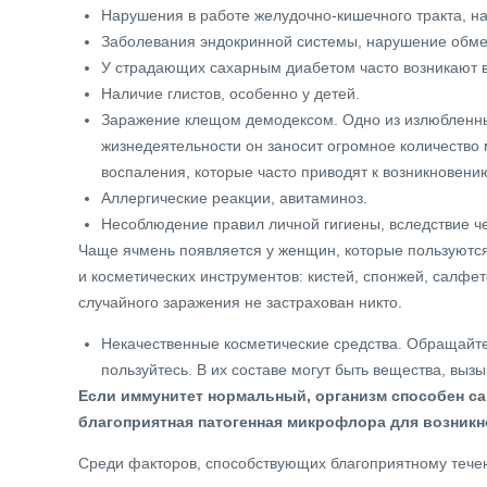
Нарушения в работе желудочно-кишечного тракта, на
Заболевания эндокринной системы, нарушение обме
У страдающих сахарным диабетом часто возникают в
Наличие глистов, особенно у детей.
Заражение клещом демодексом. Одно из излюбленны
жизнедеятельности он заносит огромное количество 
воспаления, которые часто приводят к возникновени
Аллергические реакции, авитаминоз.
Несоблюдение правил личной гигиены, вследствие чег
Чаще ячмень появляется у женщин, которые пользуются
и косметических инструментов: кистей, спонжей, салфе
случайного заражения не застрахован никто.
Некачественные косметические средства. Обращайте 
пользуйтесь. В их составе могут быть вещества, выз
Если иммунитет нормальный, организм способен са
благоприятная патогенная микрофлора для возникн
Среди факторов, способствующих благоприятному тече