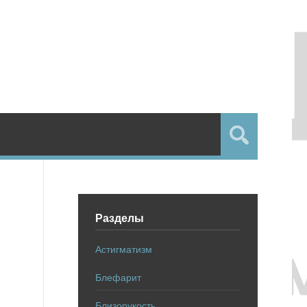
Разделы
Астигматизм
Блефарит
Близорукость