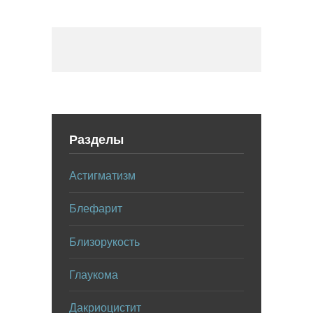
Разделы
Астигматизм
Блефарит
Близорукость
Глаукома
Дакриоцистит