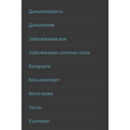
Дальнозоркость
Дальтонизм
Заболевания век
Заболевания сетчатки глаза
Катаракта
Конъюнктивит
Косоглазие
Тесты
Халязион