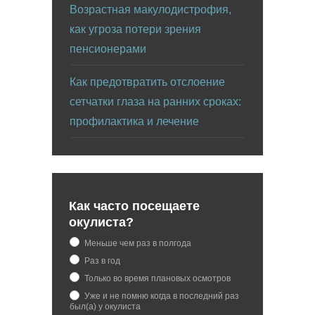
Возрастная макулодистрофия,
как угроза потери зрения
пенсионерами
Как предотвратить отслоение
сетчатки глаза на ранних сроках:
профилактика и лечение
Как часто посещаете
окулиста?
Меньше чем раз в полгода
Раз в год
Только во время плановых осмотров
Уже и не помню когда в последний раз
был(а) у окулиста