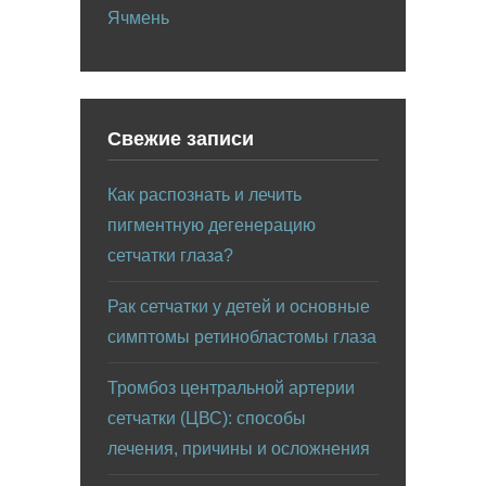
Ячмень
Свежие записи
Как распознать и лечить
пигментную дегенерацию
сетчатки глаза?
Рак сетчатки у детей и основные
симптомы ретинобластомы глаза
Тромбоз центральной артерии
сетчатки (ЦВС): способы
лечения, причины и осложнения