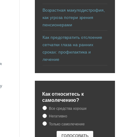
Возрастная макулодистрофия,
как угроза потери зрения
пенсионерами
Как предотвратить отслоение
сетчатки глаза на ранних
сроках: профилактика и
лечение
я
у
Как относитесь к
самолечению?
Все средства хороши
Негативно
Только самолечение