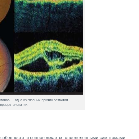
онов — одна из главных причин развития
ориоретинопатии.
особенности, и сопровождается определенными симптомами: