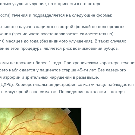
лько ухудшить зрение, но и привести к его потере.
ности) течения и подразделяется на следующие формы:
льшинстве случаев пациенты с острой формой не подвергаются
ения (зрение часто восстанавливается самостоятельно).
8 месяцев до года (без видимого улучшения). В таких случаях
ение этой процедуры является риск возникновения рубцов,
томы не проходят более 1 года. При хроническом характере течени
его наблюдается у пациентов старше 45-ти лет. Без лазерного
ия атрофии и зрительных нарушений в разы выше.
(ЦХРД). Хориоретинальная дистрофия сетчатки чаще наблюдается 
 макулярной зоне сетчатки. Последствие патологии – потеря