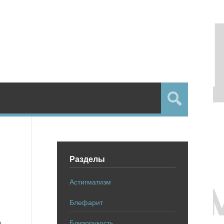
Разделы
Астигматизм
Блефарит
,
Близорукость