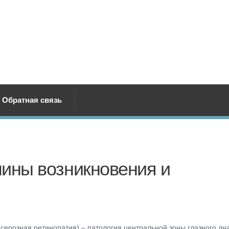
Обратная связь
чины возникновения и
ерозная ретинопатия) – патология центральной зоны глазного дна