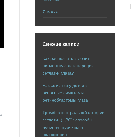
Ячмень
Свежие записи
Как распознать и лечить
пигментную дегенерацию
сетчатки глаза?
Рак сетчатки у детей и
основные симптомы
ретинобластомы глаза
Тромбоз центральной артерии
е
сетчатки (ЦВС): способы
лечения, причины и
осложнения