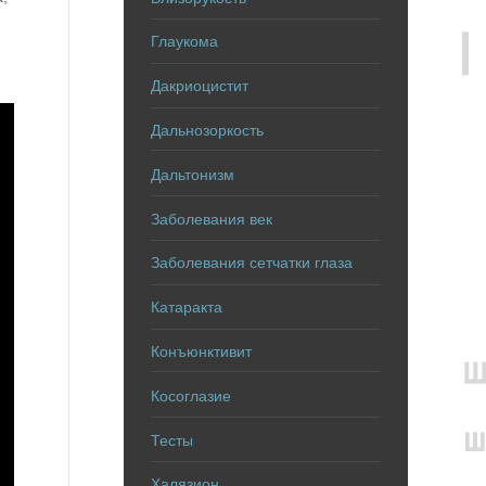
Глаукома
Дакриоцистит
Дальнозоркость
Дальтонизм
Заболевания век
Заболевания сетчатки глаза
Катаракта
Конъюнктивит
Косоглазие
Тесты
Халязион