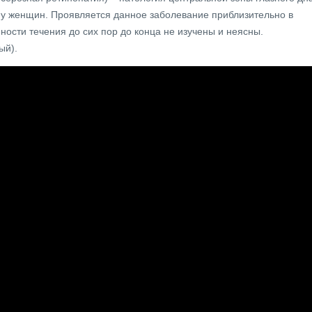
м у женщин. Проявляется данное заболевание приблизительно в
енности течения до сих пор до конца не изучены и неясны.
ый).