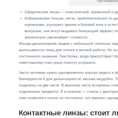
При гиперметро
Сферические линзы — классический, привычный и дем
Асферические тоньше, легче, привлекательнее по диз
огромными, улучшают зрение в боковой зоне и естес
выпуклые, они могут выдавать бликующий эффект, по
значительно увеличивает стоимость.
Иногда дальнозорким людям с небольшой степенью нару
выписываются лишь для чтения и мелкой работы. Но есл
постоянного ношения. Тем более, когда присутствуют б
симптоматику очки сразу помогут устранить.
Часто человеку нужно одновременно хорошо видеть и вб
близорукости и для дальнозоркости, весьма неудобно. 
поделены на две части. В верхнюю часть вставлены сте
отдаленные предметы. А в нижнюю — стекла с диоптри
очки позволяют носить их постоянно, это вариант однов
Контактные линзы: стоит л