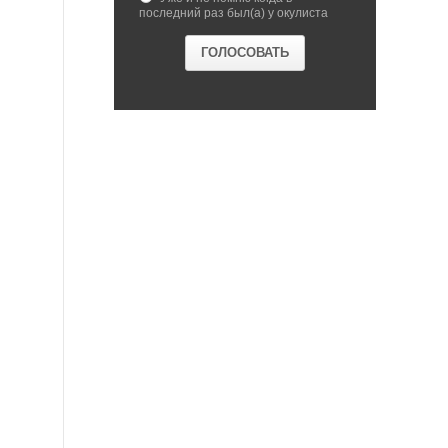
последний раз был(а) у окулиста
и