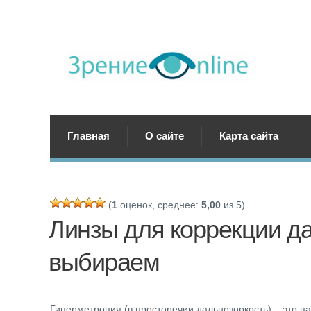
Главная
О сайте
Карта сайта
(
1
оценок, среднее:
5,00
из 5)
Линзы для коррекции д
выбираем
Гиперметропия (в просторечии дальнозоркость) – это па