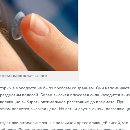
сколько видов контактных линз
оторых в молодости не было проблем со зрением. Они напоминают
 разделены полосой. Более высокая плюсовая сила находится вниз
озволяющие выбирать оптимальное расстояние до предмета. При
атком является высокая цена. Но есть и другие линзы, позволяющ
вуют две оптические зоны с различной преломляющей силой, что
бъекта. Принцип тот же: оптика для дали находится вверху, для