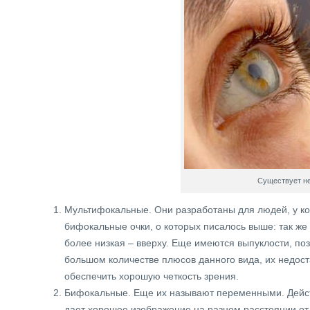
Существует не
Мультифокальные. Они разработаны для людей, у к
бифокальные очки, о которых писалось выше: так же
более низкая – вверху. Еще имеются выпуклости, п
большом количестве плюсов данного вида, их недост
обеспечить хорошую четкость зрения.
Бифокальные. Еще их называют переменными. Дейст
дает хорошее изображение на разном расстоянии от о