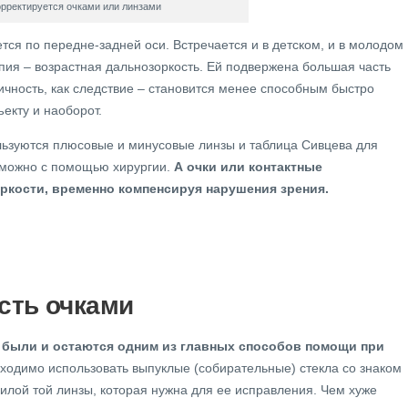
рректируется очками или линзами
ется по передне-задней оси. Встречается и в детском, и в молодом
пия – возрастная дальнозоркость. Ей подвержена большая часть
тичность, как следствие – становится менее способным быстро
ъекту и наоборот.
льзуются плюсовые и минусовые линзы и таблица Сивцева для
 можно с помощью хирургии.
А очки или контактные
ркости, временно компенсируя нарушения зрения.
сть очками
и были и остаются одним из главных способов помощи при
бходимо использовать выпуклые (собирательные) стекла со знаком
лой той линзы, которая нужна для ее исправления. Чем хуже