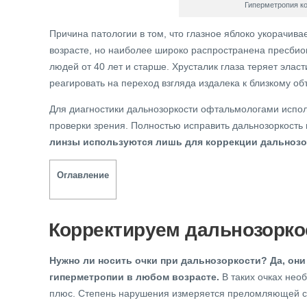
Гиперметропия ко
Причина патологии в том, что глазное яблоко укорачива
возрасте, но наиболее широко распространена пресбио
людей от 40 лет и старше. Хрусталик глаза теряет элас
реагировать на переход взгляда издалека к близкому об
Для диагностики дальнозоркости офтальмологами испо
проверки зрения. Полностью исправить дальнозоркость
линзы используются лишь для коррекции дальнозо
Оглавление
Корректируем дальнозорко
Нужно ли носить очки при дальнозоркости?
Да, он
гиперметропии в любом возрасте.
В таких очках нео
плюс. Степень нарушения измеряется преломляющей си