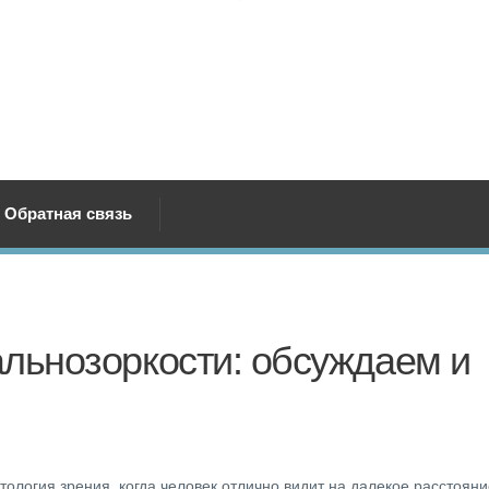
Обратная связь
альнозоркости: обсуждаем и
тология зрения, когда человек отлично видит на далекое расстояни