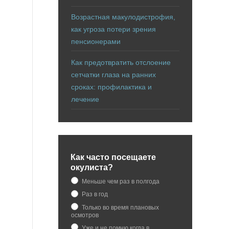
Возрастная макулодистрофия,
как угроза потери зрения
пенсионерами
Как предотвратить отслоение
сетчатки глаза на ранних
сроках: профилактика и
лечение
Как часто посещаете
окулиста?
Меньше чем раз в полгода
Раз в год
Только во время плановых
осмотров
Уже и не помню когда в