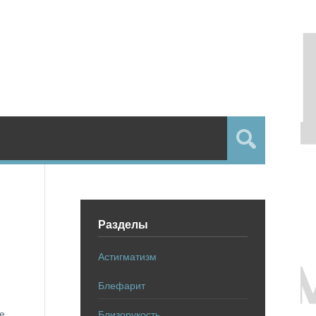
Разделы
Астигматизм
Блефарит
е,
Близорукость