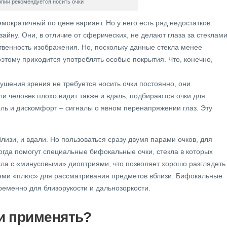
пии рекомендуется носить очки
ократичный по цене вариант. Но у него есть ряд недостатков.
айну. Они, в отличие от сферических, не делают глаза за стеклам
твенность изображения. Но, поскольку данные стекла менее
этому приходится употреблять особые покрытия. Что, конечно,
шения зрения не требуется носить очки постоянно, они
и человек плохо видит также и вдаль, подбираются очки для
оль и дискомфорт – сигналы о явном перенапряжении глаз. Эту
лизи, и вдали. Но пользоваться сразу двумя парами очков, для
Тогда помогут специальные бифокальные очки, стекла в которых
кла с «минусовыми» диоптриями, что позволяет хорошо разглядеть
ями «плюс» для рассматривания предметов вблизи. Бифокальные
ременно для близорукости и дальнозоркости.
и применять?