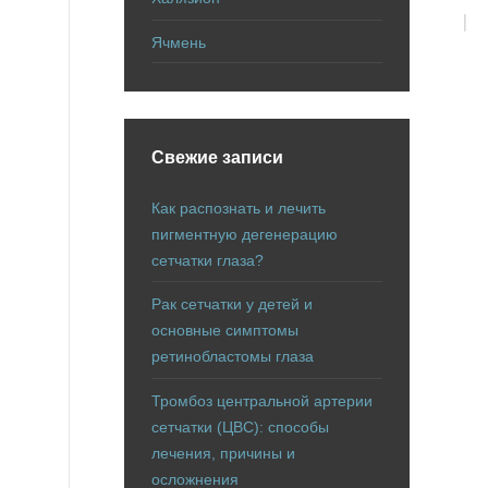
Ячмень
Свежие записи
Как распознать и лечить
пигментную дегенерацию
сетчатки глаза?
Рак сетчатки у детей и
основные симптомы
ретинобластомы глаза
Тромбоз центральной артерии
сетчатки (ЦВС): способы
лечения, причины и
осложнения