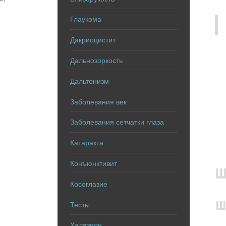
и
Глаукома
Дакриоцистит
Дальнозоркость
Дальтонизм
Заболевания век
Заболевания сетчатки глаза
Катаракта
Конъюнктивит
Косоглазие
Тесты
Халязион