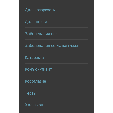
Дальнозоркость
Дальтонизм
Заболевания век
Заболевания сетчатки глаза
Катаракта
Конъюнктивит
Косоглазие
Тесты
Халязион