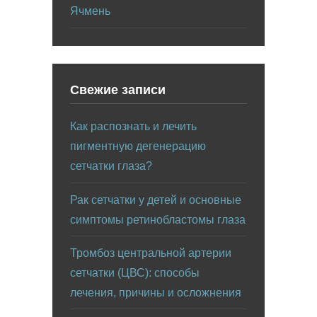
Ячмень
Свежие записи
Как распознать и лечить
пигментную дегенерацию
сетчатки глаза?
Рак сетчатки у детей и основные
симптомы ретинобластомы глаза
Тромбоз центральной артерии
сетчатки (ЦВС): способы
лечения, причины и осложнения