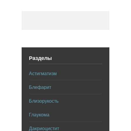
Разделы
Астигматизм
Блефарит
Близорукость
Глаукома
Дакриоцистит