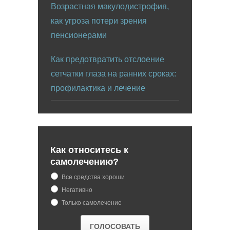
Возрастная макулодистрофия,
как угроза потери зрения
пенсионерами
Как предотвратить отслоение
сетчатки глаза на ранних сроках:
профилактика и лечение
Как относитесь к
самолечению?
Все средства хороши
Негативно
Только самолечение