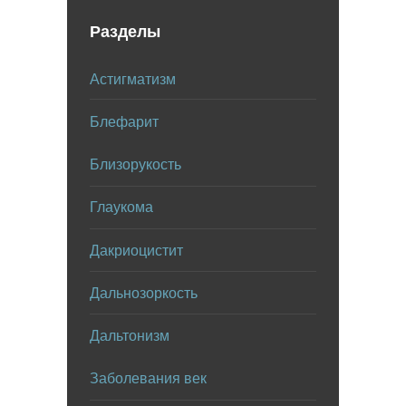
Разделы
Астигматизм
Блефарит
Близорукость
Глаукома
Дакриоцистит
Дальнозоркость
Дальтонизм
Заболевания век