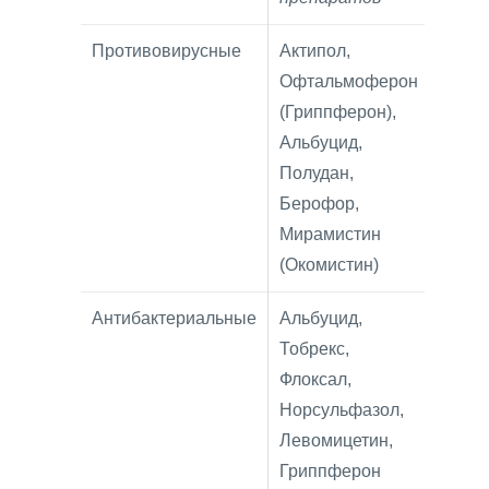
Противовирусные
Актипол,
Офтальмоферон
(Гриппферон),
Альбуцид,
Полудан,
Берофор,
Мирамистин
(Окомистин)
Антибактериальные
Альбуцид,
Тобрекс,
Флоксал,
Норсульфазол,
Левомицетин,
Гриппферон