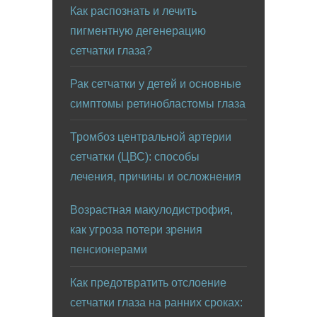
Как распознать и лечить
пигментную дегенерацию
сетчатки глаза?
Рак сетчатки у детей и основные
симптомы ретинобластомы глаза
Тромбоз центральной артерии
сетчатки (ЦВС): способы
лечения, причины и осложнения
Возрастная макулодистрофия,
как угроза потери зрения
пенсионерами
Как предотвратить отслоение
сетчатки глаза на ранних сроках: