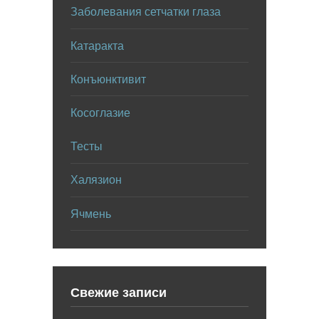
Заболевания сетчатки глаза
Катаракта
Конъюнктивит
Косоглазие
Тесты
Халязион
Ячмень
Свежие записи