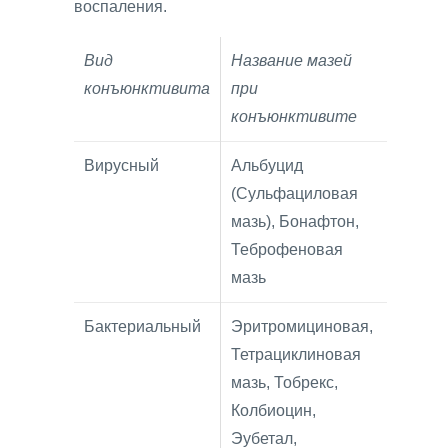
воспаления.
Вид
Название мазей
конъюнктивита
при
конъюнктивите
Вирусный
Альбуцид
(Сульфациловая
мазь), Бонафтон,
Теброфеновая
мазь
Бактериальный
Эритромициновая,
Тетрациклиновая
мазь, Тобрекс,
Колбиоцин,
Эубетал,