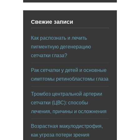
Свежие записи
Как распознать и лечить
пигментную дегенерацию
сетчатки глаза?
Рак сетчатки у детей и основные
симптомы ретинобластомы глаза
Тромбоз центральной артерии
сетчатки (ЦВС): способы
лечения, причины и осложнения
Возрастная макулодистрофия,
как угроза потери зрения