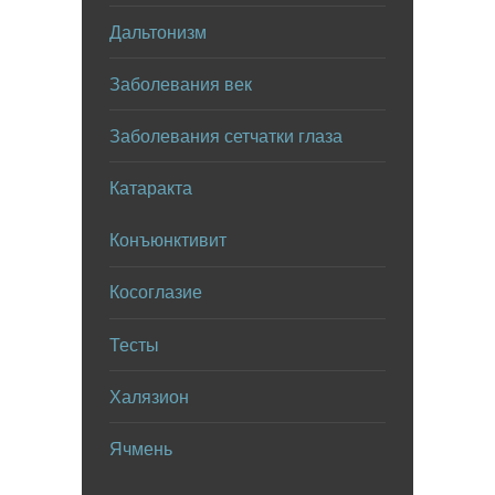
Дальтонизм
Заболевания век
Заболевания сетчатки глаза
Катаракта
Конъюнктивит
Косоглазие
Тесты
Халязион
Ячмень