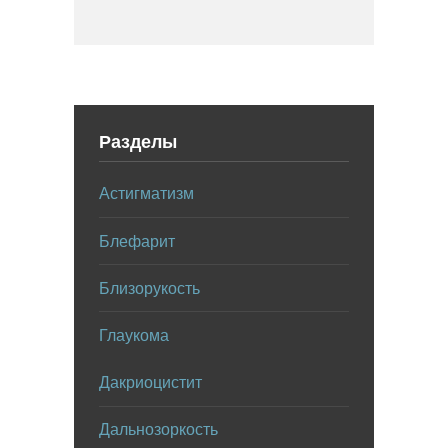
Разделы
Астигматизм
Блефарит
Близорукость
Глаукома
Дакриоцистит
Дальнозоркость