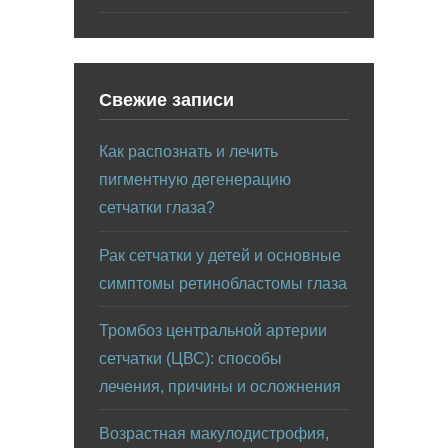
Свежие записи
Как распознать и лечить
пигментную дегенерацию
сетчатки глаза?
Рак сетчатки у детей и основные
симптомы ретинобластомы глаза
Тромбоз центральной артерии
сетчатки (ЦВС): способы
лечения, причины и осложнения
Возрастная макулодистрофия,