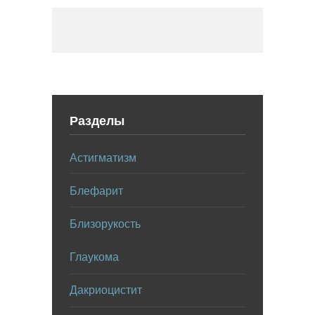
Разделы
Астигматизм
Блефарит
Близорукость
Глаукома
Дакриоцистит