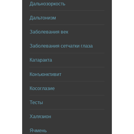
Дальнозоркость
Дальтонизм
Заболевания век
Заболевания сетчатки глаза
Катаракта
Конъюнктивит
Косоглазие
Тесты
Халязион
Ячмень