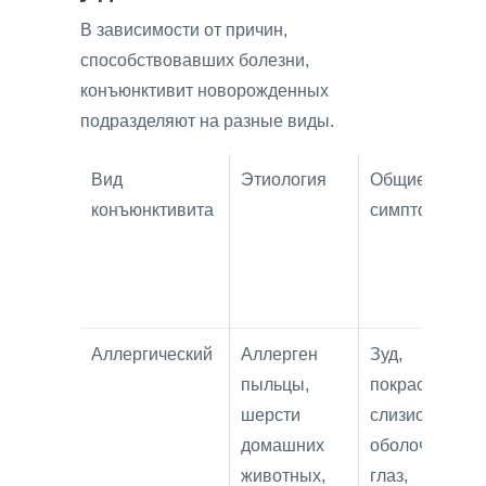
В зависимости от причин,
способствовавших болезни,
конъюнктивит новорожденных
подразделяют на разные виды.
Вид
Этиология
Общие
конъюнктивита
симптомы
Аллергический
Аллерген
Зуд,
пыльцы,
покраснение
шерсти
слизистых
домашних
оболочек
животных,
глаз,