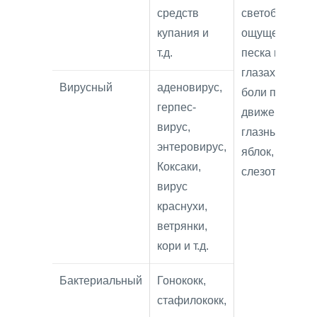
средств
светобоязнь,
купания и
ощущение
т.д.
песка в
глазах, резь,
Вирусный
аденовирус,
боли при
герпес-
движении
вирус,
глазных
энтеровирус,
яблок,
Коксаки,
слезотечение
вирус
краснухи,
ветрянки,
кори и т.д.
Бактериальный
Гонококк,
стафилококк,