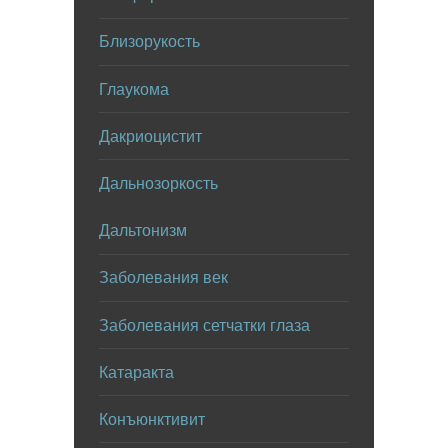
Близорукость
Глаукома
Дакриоцистит
Дальнозоркость
Дальтонизм
Заболевания век
Заболевания сетчатки глаза
Катаракта
Конъюнктивит