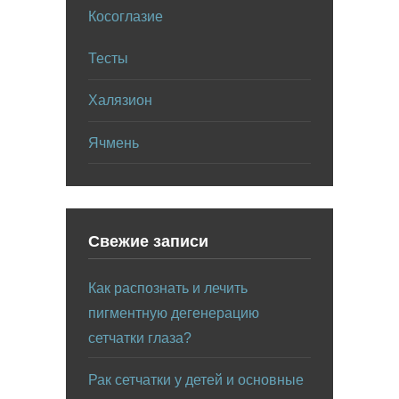
Косоглазие
Тесты
Халязион
Ячмень
Свежие записи
Как распознать и лечить
пигментную дегенерацию
сетчатки глаза?
Рак сетчатки у детей и основные