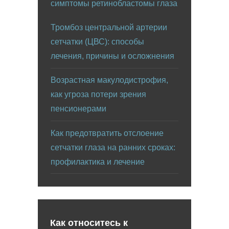
симптомы ретинобластомы глаза
Тромбоз центральной артерии
сетчатки (ЦВС): способы
лечения, причины и осложнения
Возрастная макулодистрофия,
как угроза потери зрения
пенсионерами
Как предотвратить отслоение
сетчатки глаза на ранних сроках:
профилактика и лечение
Как относитесь к