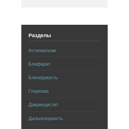
Разделы
Астигматизм
Блефарит
Близорукость
Глаукома
Дакриоцистит
Дальнозоркость