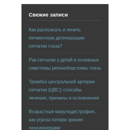
Свежие записи
Как распознать и лечить
пигментную дегенерацию
сетчатки глаза?
Рак сетчатки у детей и основные
симптомы ретинобластомы глаза
Тромбоз центральной артерии
сетчатки (ЦВС): способы
лечения, причины и осложнения
Возрастная макулодистрофия,
как угроза потери зрения
пенсионерами