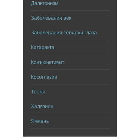
Дальтонизм
Заболевания век
Заболевания сетчатки глаза
Катаракта
Конъюнктивит
Косоглазие
Тесты
Халязион
Ячмень