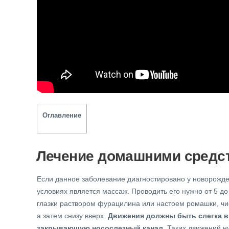
Оглавление
Лечение домашними средс
Если данное заболевание диагностировано у новорожд
условиях является массаж. Проводить его нужно от 5 до
глазки раствором фурацилина или настоем ромашки, чи
а затем снизу вверх.
Движения должны быть слегка в
закрывающую носослезный канал.
Таких движений ну