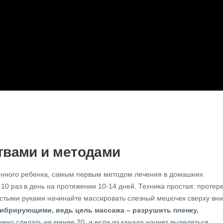
твами и методами
енного ребенка, самым первым методом лечения в домашних
 10 раз в день на протяжении 10-14 дней. Техника простая: протер
стыми руками начинайте массировать слезный мешочек сверху вни
ибрирующими, ведь цель массажа – разрушить пленку,
жно сделать не менее 20, и если из канала начнет выделяться