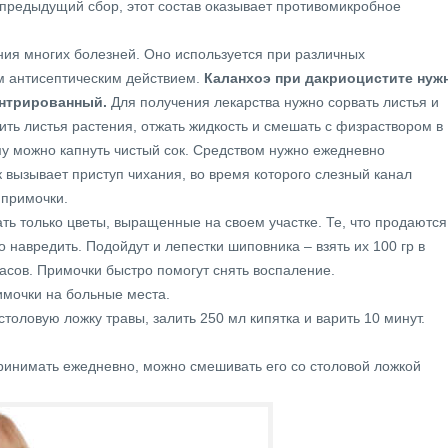
 предыдущий сбор, этот состав оказывает противомикробное
ния многих болезней. Оно используется при различных
м антисептическим действием.
Каланхоэ при дакриоцистите нуж
центрированный.
Для получения лекарства нужно сорвать листья и
ить листья растения, отжать жидкость и смешать с физраствором в
му можно капнуть чистый сок. Средством нужно ежедневно
к вызывает приступ чихания, во время которого слезный канал
 примочки.
ать только цветы, выращенные на своем участке. Те, что продаются
навредить. Подойдут и лепестки шиповника – взять их 100 гр в
часов. Примочки быстро помогут снять воспаление.
имочки на больные места.
толовую ложку травы, залить 250 мл кипятка и варить 10 минут.
принимать ежедневно, можно смешивать его со столовой ложкой