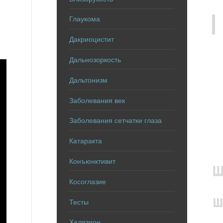
Глаукома
Дакриоцистит
Дальнозоркость
Дальтонизм
Заболевания век
Заболевания сетчатки глаза
Катаракта
Конъюнктивит
Косоглазие
Тесты
Халязион