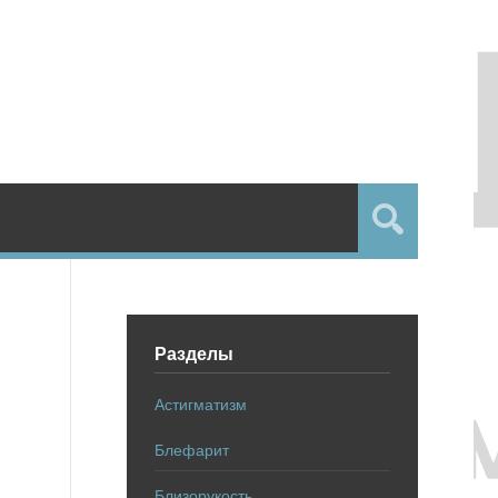
Разделы
Астигматизм
Блефарит
Близорукость