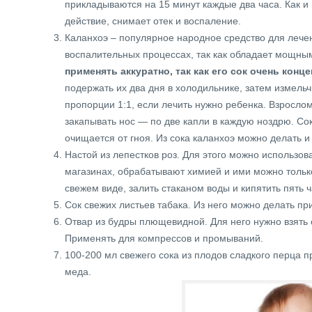
прикладываются на 15 минут каждые два часа. Как и
действие, снимает отек и воспаление.
Каланхоэ – популярное народное средство для лече
воспалительных процессах, так как обладает мощны
применять аккуратно, так как его сок очень кон
подержать их два дня в холодильнике, затем измельч
пропорции 1:1, если лечить нужно ребенка. Взросло
закапывать нос — по две капли в каждую ноздрю. Со
очищается от гноя. Из сока каланхоэ можно делать и
Настой из лепестков роз. Для этого можно использов
магазинах, обрабатывают химией и ими можно только 
свежем виде, залить стаканом воды и кипятить пять 
Сок свежих листьев табака. Из него можно делать пр
Отвар из будры плющевидной. Для него нужно взять с
Применять для компрессов и промываний.
100-200 мл свежего сока из плодов сладкого перца 
меда.