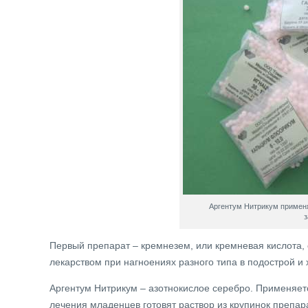
Аргентум Нитрикум применя
з
Первый препарат – кремнезем, или кремневая кислота,
лекарством при нагноениях разного типа в подострой и
Аргентум Нитрикум – азотнокислое серебро. Применяетс
лечения младенцев готовят раствор из крупинок препар