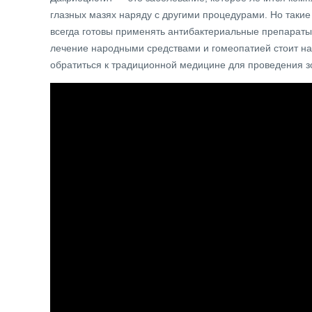
глазных мазях наряду с другими процедурами. Но такие
всегда готовы применять антибактериальные препараты,
лечение народными средствами и гомеопатией стоит на
обратиться к традиционной медицине для проведения з