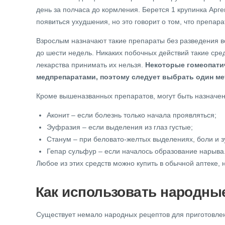
день за полчаса до кормления. Берется 1 крупинка Арге
появиться ухудшения, но это говорит о том, что препар
Взрослым назначают такие препараты без разведения в
до шести недель. Никаких побочных действий такие сре
лекарства принимать их нельзя.
Некоторые гомеопати
медпрепаратами, поэтому следует выбрать один мет
Кроме вышеназванных препаратов, могут быть назначены
Аконит – если болезнь только начала проявляться;
Эуфразия – если выделения из глаз густые;
Станум – при беловато-желтых выделениях, боли и з
Гепар сульфур – если началось образование нарыва
Любое из этих средств можно купить в обычной аптеке, 
Как использовать народны
Существует немало народных рецептов для приготовлен