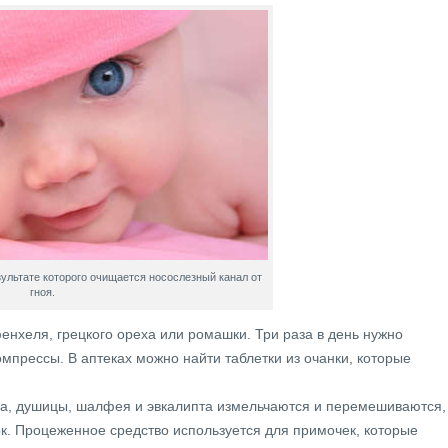
зультате которого очищается носослезный канал от
гноя.
енхеля, грецкого ореха или ромашки. Три раза в день нужно
омпрессы. В аптеках можно найти таблетки из очанки, которые
опа, душицы, шалфея и эвкалипта измельчаются и перемешиваются,
ок. Процеженное средство используется для примочек, которые