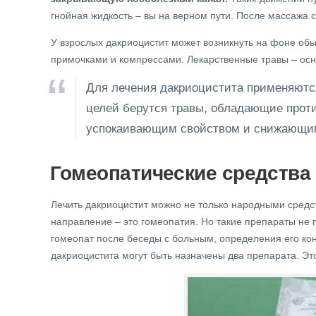
гнойная жидкость – вы на верном пути. После массажа 
У взрослых дакриоцистит может возникнуть на фоне об
примочками и компрессами. Лекарственные травы – ос
Для лечения дакриоцистита применяются
целей берутся травы, обладающие прот
успокаивающим свойством и снижающим
Гомеопатические средства
Лечить дакриоцистит можно не только народными сред
направление – это гомеопатия. Но такие препараты не 
гомеопат после беседы с больным, определения его кон
дакриоцистита могут быть назначены два препарата. Эт