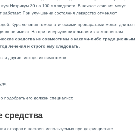
нтум Нитрикум 30 на 100 мл жидкости. В начале лечения могут
ат работает. При улучшении состояния лекарство отменяют.
одой. Курс лечения гомеопатическими препаратами может длиться
дства не имеют. Но при гиперчувствительности к компонентам
ческие средства не совместимы с какими-либо традиционны
од лечения и строго ему следовать.
 и другие, исходя из симптомов:
уде;
.
но подобрать его должен специалист.
е средства
ия отваров и настоев, используемых при дакриоцистите.