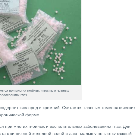
ется при многих гнойных и воспалительных
аболеваниях глаз.
 содержит кислород и кремний. Считается главным гомеопатически
 хронической форме.
я при многих гнойных и воспалительных заболеваниях глаз. Для
ата с кипяченой холодной водой и дают малышу по глотку каждый