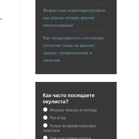
Возрастная макулодистрофия,
как угроза потери зрения
и
пенсионерами
Как предотвратить отслоение
сетчатки глаза на ранних
сроках: профилактика и
лечение
Как часто посещаете
окулиста?
Меньше чем раз в полгода
Раз в год
Только во время плановых
осмотров
Уже и не помню когда в