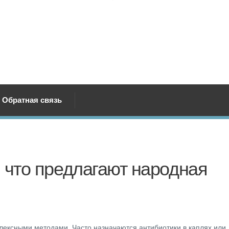
Обратная связь
 что предлагают народная
плексными методами. Часто назначаются антибиотики в каплях или