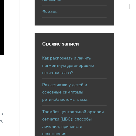
Ячмень
Свежие записи
Как распознать и лечить
пигментную дегенерацию
сетчатки глаза?
Рак сетчатки у детей и
основные симптомы
ретинобластомы глаза
Тромбоз центральной артерии
ев
сетчатки (ЦВС): способы
з,
лечения, причины и
осложнения