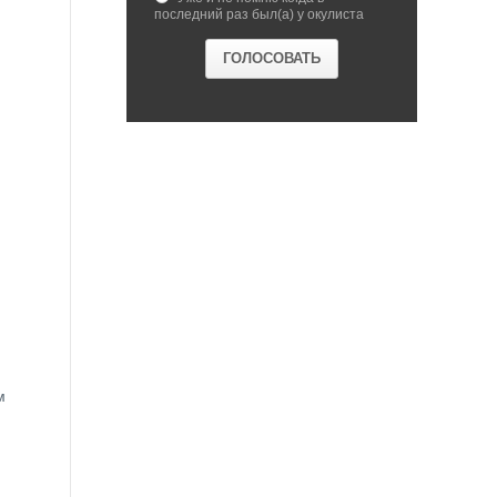
последний раз был(а) у окулиста
м