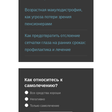
Возрастная макулодистрофия,
как угроза потери зрения
пенсионерами
Как предотвратить отслоение
сетчатки глаза на ранних сроках:
профилактика и лечение
Как относитесь к
самолечению?
Все средства хороши
Негативно
Только самолечение