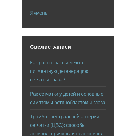
Ячмень
Свежие записи
Как распознать и лечить
пигментную дегенерацию
сетчатки глаза?
Рак сетчатки у детей и основные
симптомы ретинобластомы глаза
Тромбоз центральной артерии
сетчатки (ЦВС): способы
лечения, причины и осложнения