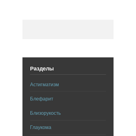
Разделы
Астигматизм
Блефарит
Близорукость
Глаукома