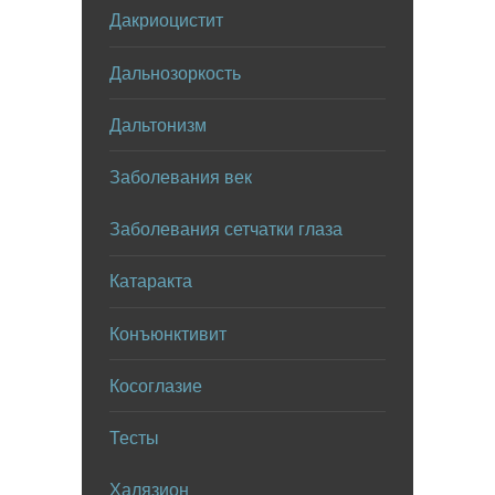
Дакриоцистит
Дальнозоркость
Дальтонизм
Заболевания век
Заболевания сетчатки глаза
Катаракта
Конъюнктивит
Косоглазие
Тесты
Халязион