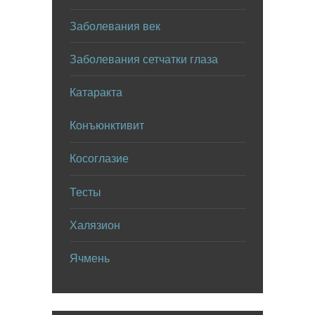
Заболевания век
Заболевания сетчатки глаза
Катаракта
Конъюнктивит
Косоглазие
Тесты
Халязион
Ячмень