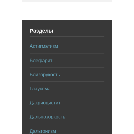
Разделы
Астигматизм
Блефарит
Близорукость
Глаукома
Дакриоцистит
Дальнозоркость
Дальтонизм