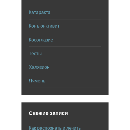
Катаракта
Конъюнктивит
Косоглазие
Тесты
Халязион
Ячмень
Свежие записи
Как распознать и лечить