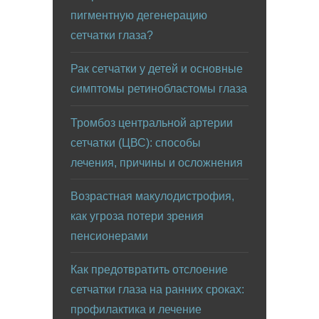
пигментную дегенерацию
сетчатки глаза?
Рак сетчатки у детей и основные
симптомы ретинобластомы глаза
Тромбоз центральной артерии
сетчатки (ЦВС): способы
лечения, причины и осложнения
Возрастная макулодистрофия,
как угроза потери зрения
пенсионерами
Как предотвратить отслоение
сетчатки глаза на ранних сроках:
профилактика и лечение