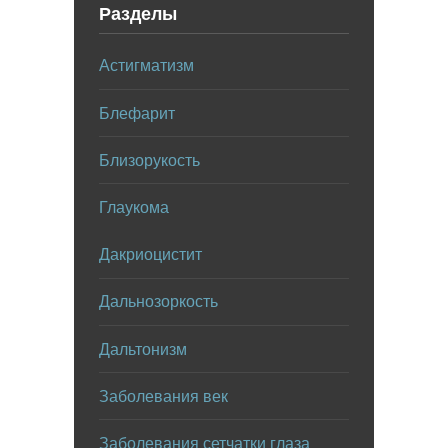
Разделы
Астигматизм
Блефарит
Близорукость
Глаукома
Дакриоцистит
Дальнозоркость
Дальтонизм
Заболевания век
Заболевания сетчатки глаза