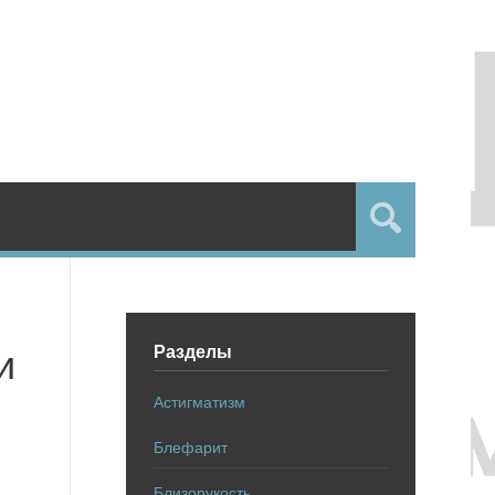
Разделы
и
Астигматизм
Блефарит
Близорукость