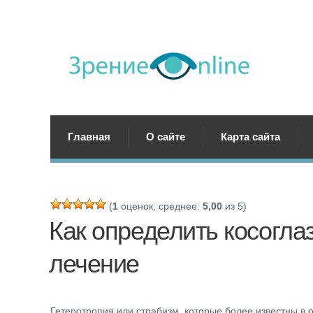
Главная
О сайте
Карта сайта
(
1
оценок, среднее:
5,00
из 5)
Как определить косогла
лечение
Гетеротропия или страбизм, которые более известны в 