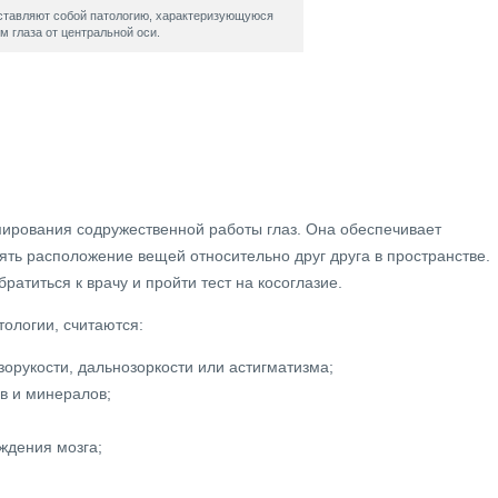
ставляют собой патологию, характеризующуюся
м глаза от центральной оси.
мирования содружественной работы глаз. Она обеспечивает
ть расположение вещей относительно друг друга в пространстве.
братиться к врачу и пройти тест на косоглазие.
ологии, считаются:
орукости, дальнозоркости или астигматизма;
в и минералов;
ждения мозга;