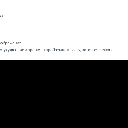
ка;
зображения;
м ухудшением зрения в проблемном глазу, которое вызвано