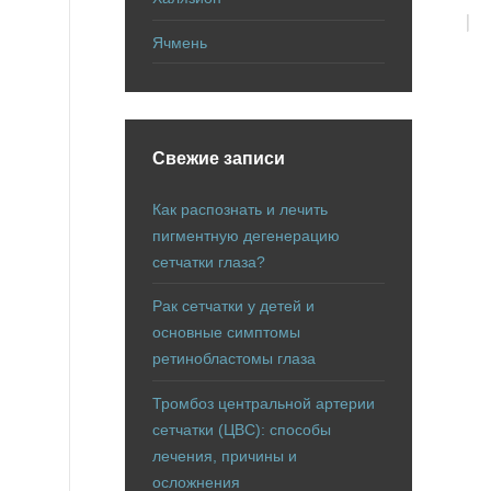
Ячмень
Свежие записи
Как распознать и лечить
пигментную дегенерацию
сетчатки глаза?
Рак сетчатки у детей и
основные симптомы
ретинобластомы глаза
Тромбоз центральной артерии
сетчатки (ЦВС): способы
лечения, причины и
осложнения