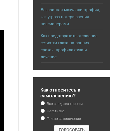
Возрастная макулодистрофия,
как угроза потери зрения
пенсионерами
Как предотвратить отслоение
сетчатки глаза на ранних
сроках: профилактика и
лечение
Как относитесь к
самолечению?
Все средства хороши
Негативно
Только самолечение