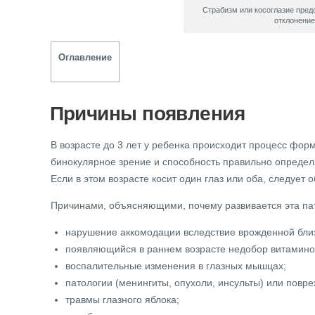
Страбизм или косоглазие пред
отклонение
Оглавление
Причины появления
В возрасте до 3 лет у ребенка происходит процесс фор
бинокулярное зрение и способность правильно определя
Если в этом возрасте косит один глаз или оба, следует о
Причинами, объясняющими, почему развивается эта пат
нарушение аккомодации вследствие врожденной близ
появляющийся в раннем возрасте недобор витамино
воспалительные изменения в глазных мышцах;
патологии (менингиты, опухоли, инсульты) или повре
травмы глазного яблока;