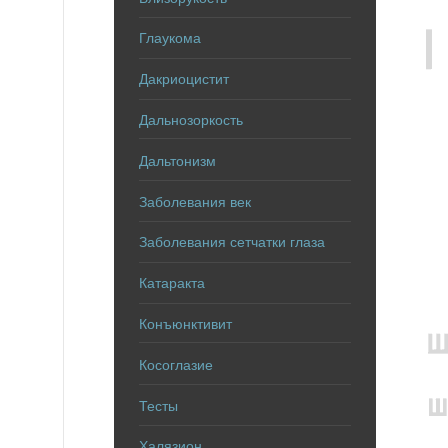
Глаукома
Дакриоцистит
Дальнозоркость
Дальтонизм
Заболевания век
Заболевания сетчатки глаза
Катаракта
Конъюнктивит
Косоглазие
Тесты
Халязион