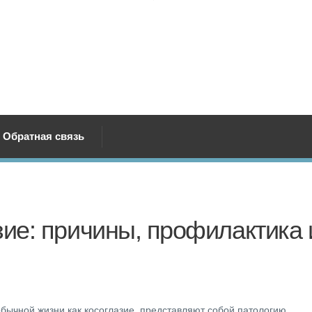
Обратная связь
зие: причины, профилактика 
обычной жизни как косоглазие, представляют собой патологию,