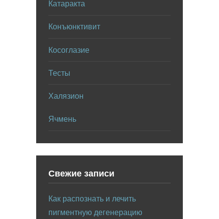
Катаракта
Конъюнктивит
Косоглазие
Тесты
Халязион
Ячмень
Свежие записи
Как распознать и лечить
пигментную дегенерацию