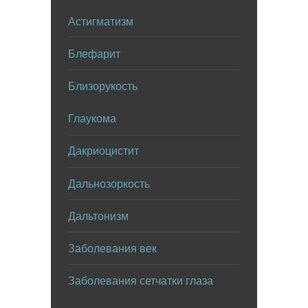
Астигматизм
Блефарит
Близорукость
Глаукома
Дакриоцистит
Дальнозоркость
Дальтонизм
Заболевания век
Заболевания сетчатки глаза