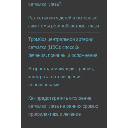
сетчатки глаза?
Рак сетчатки у детей и основные
симптомы ретинобластомы глаза
Тромбоз центральной артерии
сетчатки (ЦВС): способы
лечения, причины и осложнения
Возрастная макулодистрофия,
как угроза потери зрения
пенсионерами
Как предотвратить отслоение
сетчатки глаза на ранних сроках:
профилактика и лечение