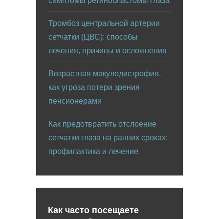
симптомы ретинобластомы глаза
Тромбоз центральной артерии
сетчатки (ЦВС): способы
лечения, причины и осложнения
Возрастная макулодистрофия,
как угроза потери зрения
пенсионерами
Как предотвратить отслоение
сетчатки глаза на ранних сроках:
профилактика и лечение
Как часто посещаете