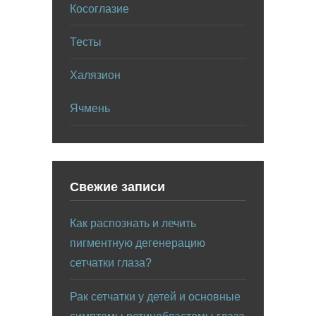
Косоглазие
Тесты
Халязион
Ячмень
Свежие записи
Как распознать и лечить
пигментную дегенерацию
сетчатки глаза?
Рак сетчатки у детей и основные