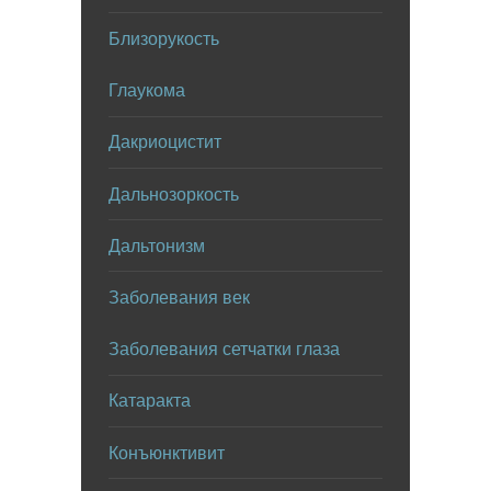
Близорукость
Глаукома
Дакриоцистит
Дальнозоркость
Дальтонизм
Заболевания век
Заболевания сетчатки глаза
Катаракта
Конъюнктивит